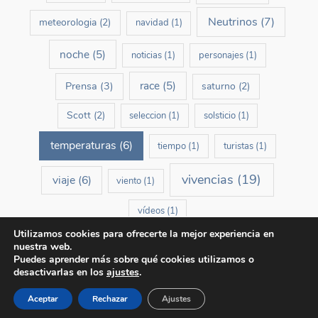
Neutrinos
(7)
meteorologia
(2)
navidad
(1)
noche
(5)
noticias
(1)
personajes
(1)
race
(5)
Prensa
(3)
saturno
(2)
Scott
(2)
seleccion
(1)
solsticio
(1)
temperaturas
(6)
tiempo
(1)
turistas
(1)
vivencias
(19)
viaje
(6)
viento
(1)
vídeos
(1)
Utilizamos cookies para ofrecerte la mejor experiencia en
nuestra web.
Puedes aprender más sobre qué cookies utilizamos o
desactivarlas en los
ajustes
.
Copyright © 2026 El día más largo de mi vida | Un blog de Carlos Pobes
Aceptar
Rechazar
Ajustes