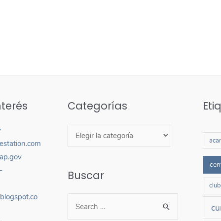
nterés
Categorías
Eti
v
aca
estation.com
sap.gov
cen
-
Buscar
clu
.blogspot.co
cu