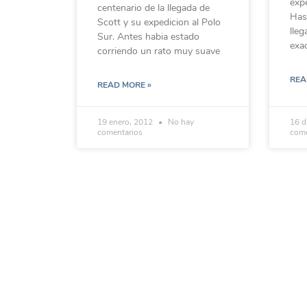
expe
centenario de la llegada de
Has
Scott y su expedicion al Polo
lleg
Sur. Antes habia estado
exa
corriendo un rato muy suave
REA
READ MORE »
19 enero, 2012
No hay
16 d
comentarios
come