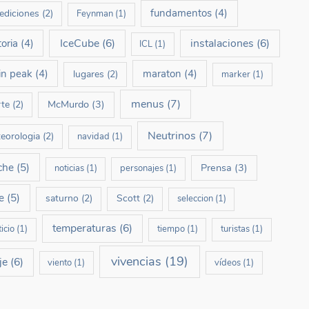
fundamentos
(4)
ediciones
(2)
Feynman
(1)
IceCube
(6)
instalaciones
(6)
toria
(4)
ICL
(1)
in peak
(4)
maraton
(4)
lugares
(2)
marker
(1)
menus
(7)
McMurdo
(3)
te
(2)
Neutrinos
(7)
eorologia
(2)
navidad
(1)
che
(5)
Prensa
(3)
noticias
(1)
personajes
(1)
e
(5)
saturno
(2)
Scott
(2)
seleccion
(1)
temperaturas
(6)
ticio
(1)
tiempo
(1)
turistas
(1)
vivencias
(19)
je
(6)
viento
(1)
vídeos
(1)