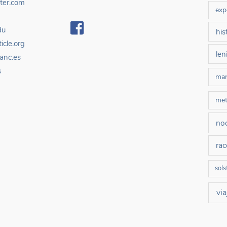
ter.com
exp
du
his
icle.org
len
anc.es
s
mar
met
no
rac
sols
via