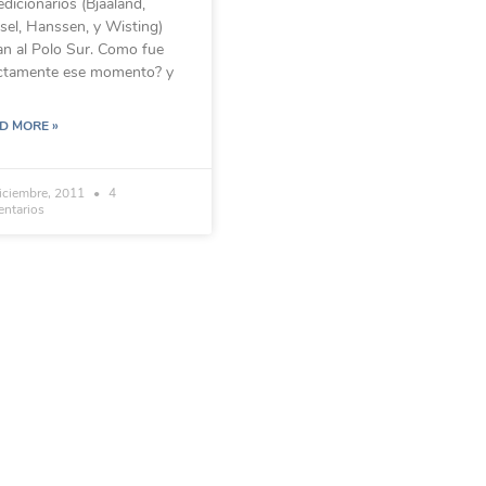
dicionarios (Bjaaland,
sel, Hanssen, y Wisting)
an al Polo Sur. Como fue
ctamente ese momento? y
D MORE »
iciembre, 2011
4
ntarios