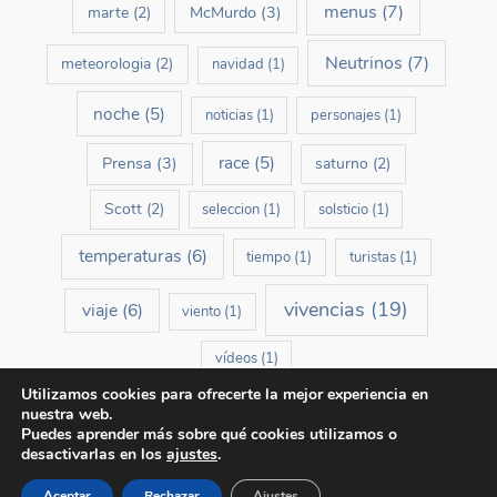
menus
(7)
McMurdo
(3)
marte
(2)
Neutrinos
(7)
meteorologia
(2)
navidad
(1)
noche
(5)
noticias
(1)
personajes
(1)
race
(5)
Prensa
(3)
saturno
(2)
Scott
(2)
seleccion
(1)
solsticio
(1)
temperaturas
(6)
tiempo
(1)
turistas
(1)
vivencias
(19)
viaje
(6)
viento
(1)
vídeos
(1)
Utilizamos cookies para ofrecerte la mejor experiencia en
nuestra web.
Puedes aprender más sobre qué cookies utilizamos o
desactivarlas en los
ajustes
.
Copyright © 2026 El día más largo de mi vida | Un blog de Carlos Pobes
Aceptar
Rechazar
Ajustes