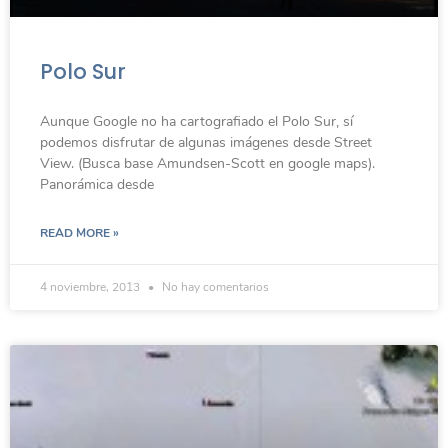
Polo Sur
Aunque Google no ha cartografiado el Polo Sur, sí
podemos disfrutar de algunas imágenes desde Street
View. (Busca base Amundsen-Scott en google maps).
Panorámica desde
READ MORE »
4 noviembre, 2013
No hay comentarios